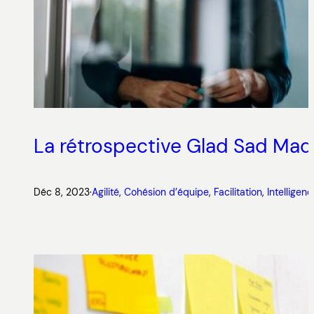
La rétrospective Glad Sad Mad
Déc 8, 2023
·
Agilité
, 
Cohésion d’équipe
, 
Facilitation
, 
Intelligenc