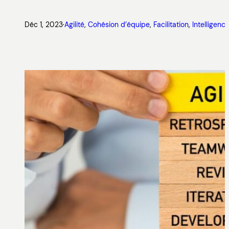
Déc 1, 2023
·
Agilité
, 
Cohésion d’équipe
, 
Facilitation
, 
Intelligenc