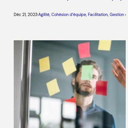
Déc 21, 2023
·
Agilité
, 
Cohésion d’équipe
, 
Facilitation
, 
Gestion d