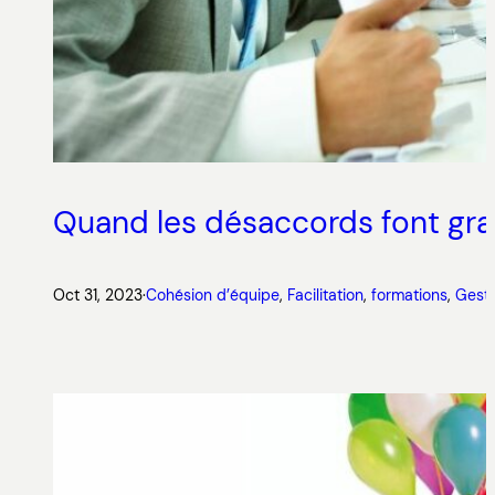
Quand les désaccords font gra
Oct 31, 2023
·
Cohésion d’équipe
, 
Facilitation
, 
formations
, 
Gesti