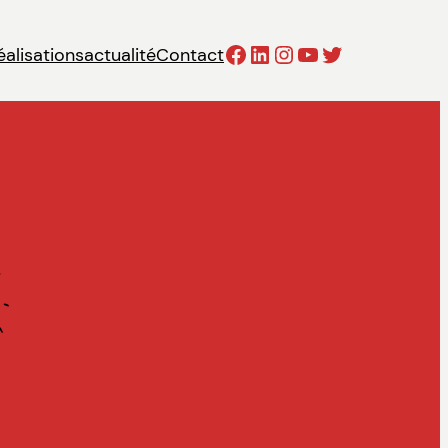
Facebook
LinkedIn
Instagram
YouTube
Twitter
éalisations
actualité
Contact