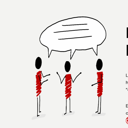
L
h
“
E
c