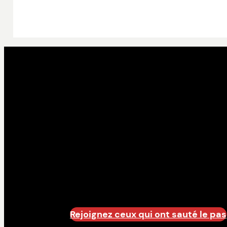
Mobilisez l’
discipline !
Mobiliser l’intelligence collective ne s’imp
Rejoignez ceux qui ont sauté le pas